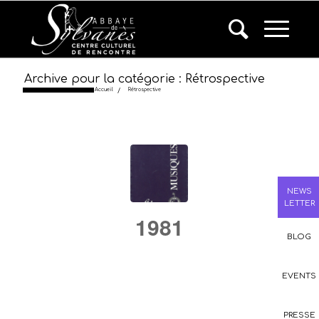
Archive pour la catégorie : Rétrospective
Accueil
/
Rétrospective
NEWS
LETTER
1981
BLOG
/
/
25 septembre 2018
dans
Rétrospective
par
EVENTS
admin
PRESSE