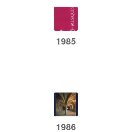
1985
/
/
25 septembre 2018
dans
Rétrospective
par
admin
1986