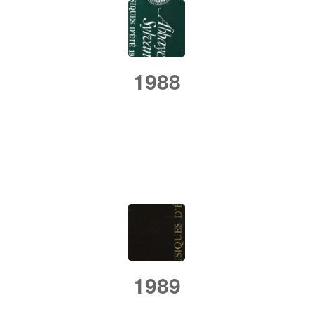
1988
/
/
25 septembre 2018
dans
Rétrospective
par
admin
1989