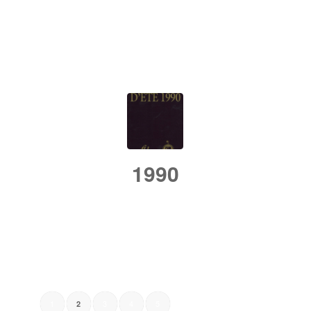
/
/
25 septembre 2018
dans
Rétrospective
par
admin
1990
/
/
25 septembre 2018
dans
Rétrospective
par
admin
1
3
4
5
2
Page 2 sur 5