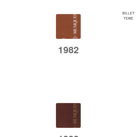
BILLET
TERIE
1982
/
/
25 septembre 2018
dans
Rétrospective
par
admin