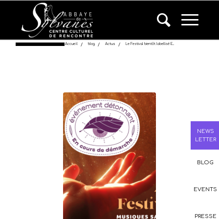
Accueil
/
blog
/
Actus
/
Le Festival bientôt labellisé E...
NEWS
LETTER
BLOG
EVENTS
PRESSE