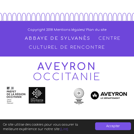
Copyright 2018
Mentions légales
/ Plan du site
ABBAYE DE SYLVANÈS
CENTRE
CULTUREL DE RENCONTRE
AVEYRON
OCCITANIE
Ce site utilise des cookies pour vous assurer la
Accepter
meilleure expérience sur notre site
(Lire)