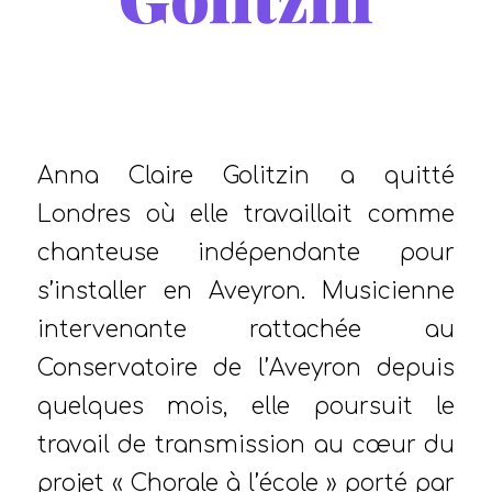
/
/
17 février 2026
dans
Portraits
,
blog
par
Loris
Maurel
Anna Claire Golitzin a quitté
Londres où elle travaillait comme
chanteuse indépendante pour
s’installer en Aveyron. Musicienne
intervenante rattachée au
Conservatoire de l’Aveyron depuis
quelques mois, elle poursuit le
travail de transmission au cœur du
projet « Chorale à l’école » porté par