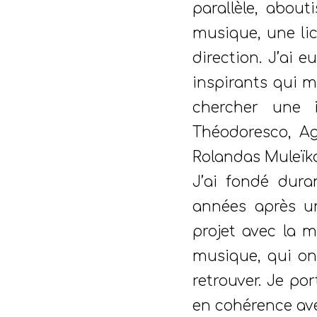
parallèle, abou
musique, une lic
direction. J’ai
inspirants qui m
chercher une i
Théodoresco, Ag
Rolandas Muleïka
J’ai fondé dura
années après u
projet avec la m
musique, qui ont
retrouver. Je po
en cohérence ave