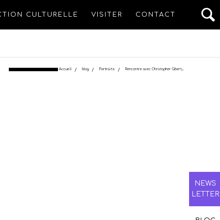
CTION CULTURELLE
VISITER
CONTACT
Accueil
/
blog
/
Portraits
/
Rencontre avec Christopher Gibert,...
NEWS
LETTER