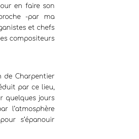
pour en faire son
 proche -par ma
ganistes et chefs
des compositeurs
m de Charpentier
duit par ce lieu,
er quelques jours
par l’atmosphère
 pour s’épanouir