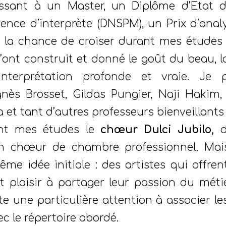
tissant à un Master, un Diplôme d’Etat 
ence d’interprète (DNSPM), un Prix d’anal
 eu la chance de croiser durant mes étude
’ont construit et donné le goût du beau, la 
nterprétation profonde et vraie. Je
nès Brosset, Gildas Pungier, Naji Hakim,
 et tant d’autres professeurs bienveillants
nt mes études le
chœur Dulci Jubilo,
d
n chœur de chambre professionnel. Mais
ême idée initiale : des artistes qui offrent
 plaisir à partager leur passion du métier
rte une particulière attention à associer l
c le répertoire abordé.