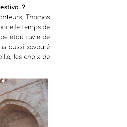
stival ?
anteurs, Thomas
 donne le temps de
uipe était ravie de
ns aussi savouré
lle, les choix de