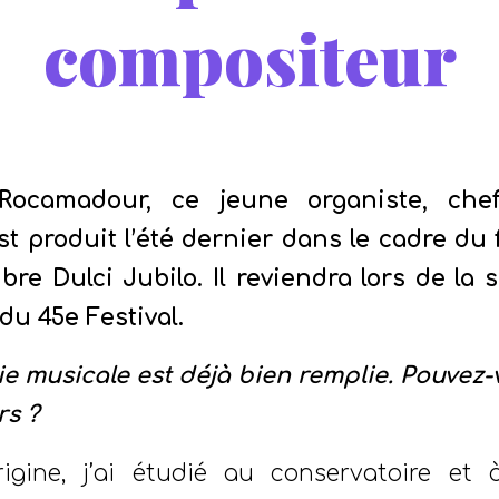
compositeur
/
/
anvier 2022
dans
Portraits
,
blog
,
Musique
par
Stéphanie 
 Rocamadour, ce jeune organiste, ch
t produit l’été dernier dans le cadre du 
e Dulci Jubilo. Il reviendra lors de la 
u 45e Festival.
vie musicale est déjà bien remplie. Pouvez
rs ?
rigine, j’ai étudié au conservatoire et à