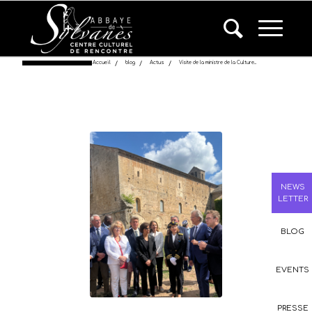
Accueil
/
blog
/
Actus
/
Visite de la ministre de la Culture...
NEWS
LETTER
BLOG
EVENTS
PRESSE