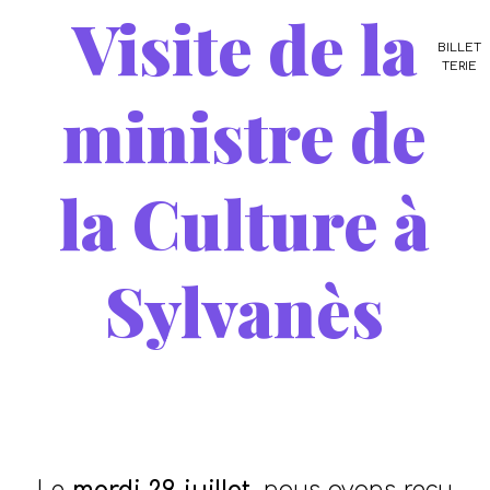
Visite de la
BILLET
TERIE
ministre de
la Culture à
Sylvanès
/
4 août 2025
dans
Non classifié(e)
,
blog
,
Actus
/
par
Stéphanie PEZÉ