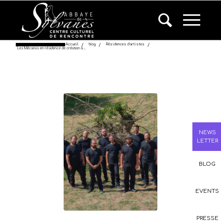
Accueil
/
blog
/
Résidences d'artistes
/
Les Mécanos en résidence de création à ...
NEWS
LETTER
BLOG
EVENTS
PRESSE