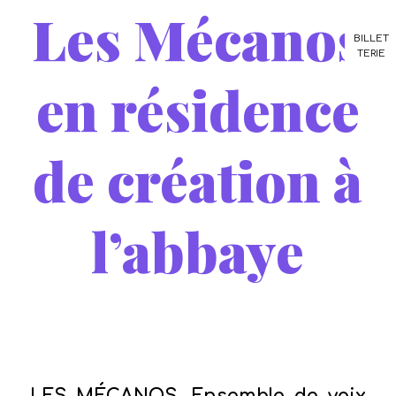
Les Mécanos
BILLET
TERIE
en résidence
de création à
l’abbaye
/
30 janvier 2026
dans
Résidences d'artistes
,
blog
,
/
Musique
par
Loris Maurel