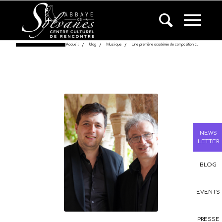
Accueil
/
blog
/
Musique
/
Une première académie de composition c...
NEWS
LETTER
BLOG
EVENTS
PRESSE