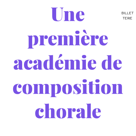
Une
BILLET
TERIE
première
académie de
composition
chorale
/
8 mars 2026
dans
Non classifié(e)
,
blog
,
Musique