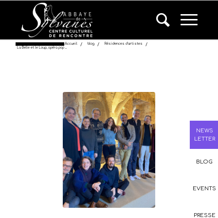
Accueil
/
blog
/
Résidences d'artistes
/
La Belle et le Loup, opéra pop ...
NEWS
LETTER
BLOG
EVENTS
PRESSE