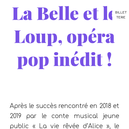
La Belle et le
BILLET
TERIE
Loup, opéra
pop inédit !
/
19 janvier 2022
dans
Résidences d'artistes
,
Non
/
classifié(e)
,
blog
,
Musique
par
Stéphanie PEZÉ
Après le succès rencontré en 2018 et
2019 par le conte musical jeune
public « La vie rêvée d’Alice », le