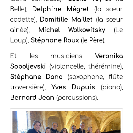
Belle),
Delphine Mégret
(la sœur
cadette),
Domitille Maillet
(la sœur
ainée),
Michel Wolkowitsky
(Le
Loup),
Stéphane Roux
(le Père).
Et les musiciens
Veronika
Soboljevski
(violoncelle, thérémine),
Stéphane Dano
(saxophone, flûte
traversière),
Yves Dupuis
(piano),
Bernard Jean
(percussions).