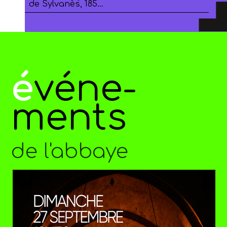
de Sylvanès, 185…
é
véne-
ments
de l'abbaye