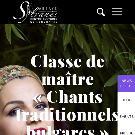
Classe de
maître
NEWS
LETTER
« Chants
BLOG
traditionnels
EVENTS
bulgares »
PRESSE