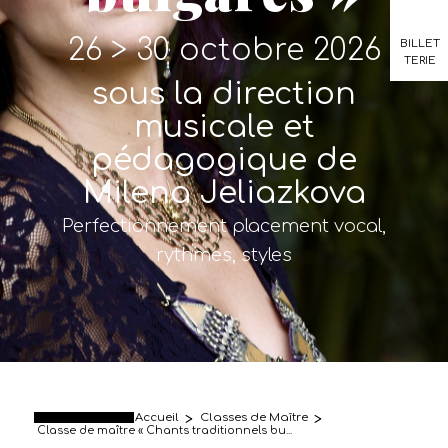
26 > 30 octobre 2026
BILLET
TERIE
sous la direction
musicale et
pédagogique de
Milena Jeliazkova
Perfectionnement placement vocal,
rythmes, styles
Accueil
>
Classes de Maître
>
Classe de maître « Chants traditionnels bu...