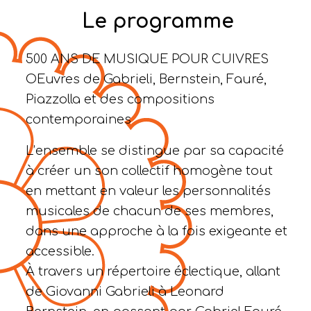
Le programme
500 ANS DE MUSIQUE POUR CUIVRES
OEuvres de Gabrieli, Bernstein, Fauré,
Piazzolla et des compositions
contemporaines
L’ensemble se distingue par sa capacité
à créer un son collectif homogène tout
en mettant en valeur les personnalités
musicales de chacun de ses membres,
dans une approche à la fois exigeante et
accessible.
À travers un répertoire éclectique, allant
de Giovanni Gabrieli à Leonard