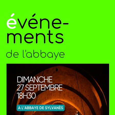
é
véne-
ments
de l'abbaye