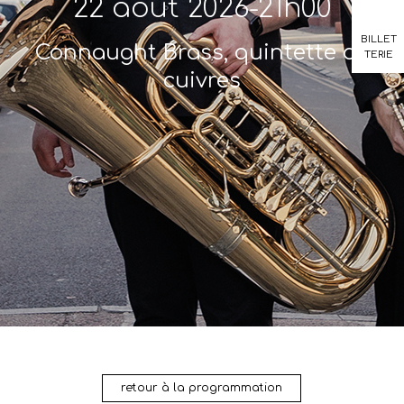
22 août 2026-21h00
BILLET
Connaught Brass, quintette de
TERIE
cuivres
retour à la programmation