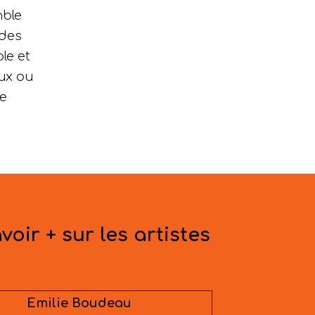
mble
 des
le et
eux ou
e
voir + sur les artistes
Emilie Boudeau