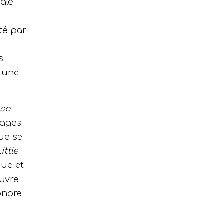
ale
té par
s
 une
se
pages
ue se
ittle
que et
uvre
onore