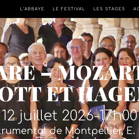
L’ABBAYE
LE FESTIVAL
LES STAGES
A
ARE – MOZART
OTT ET HAG
12 juillet 2026-17h00
rumental de Montpellier, E. 