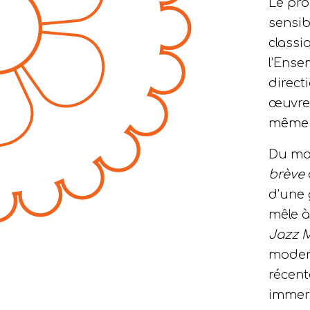
Le pro
sensib
classi
l’Ense
direct
œuvre
même 
Du ma
brève
d’une 
mêle à
Jazz 
moder
récent
immers