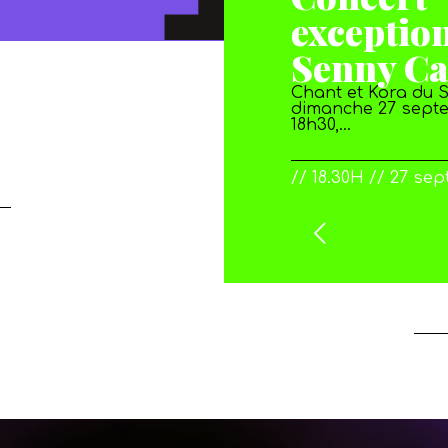
exceptio
Senny C
Chant et Kora du 
dimanche 27 sept
18h30,…
// 18.30H // 27 se
Précédent
Suivant