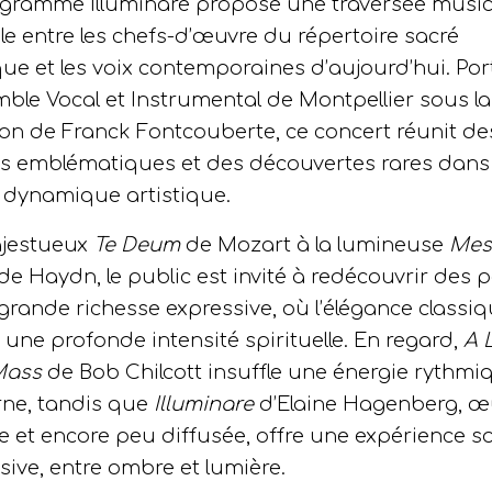
gramme Illuminare propose une traversée music
le entre les chefs-d’œuvre du répertoire sacré
que et les voix contemporaines d’aujourd’hui. Por
mble Vocal et Instrumental de Montpellier sous la
ion de Franck Fontcouberte, ce concert réunit de
s emblématiques et des découvertes rares dans
dynamique artistique.
jestueux
Te Deum
de Mozart à la lumineuse
Mes
de Haydn, le public est invité à redécouvrir des 
grande richesse expressive, où l’élégance classiq
 une profonde intensité spirituelle. En regard,
A L
Mass
de Bob Chilcott insuffle une énergie rythmi
ne, tandis que
Illuminare
d’Elaine Hagenberg, œ
e et encore peu diffusée, offre une expérience s
ive, entre ombre et lumière.