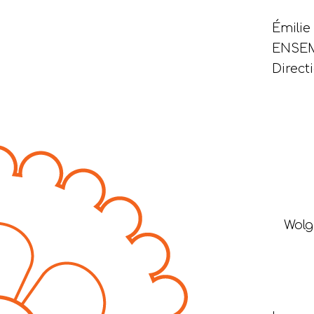
Émili
ENSEM
Direc
Wol