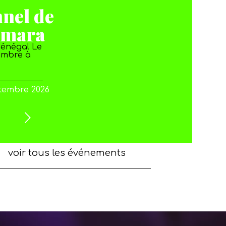
nnel de
amara
Sénégal Le
embre à
ptembre 2026
voir tous les événements