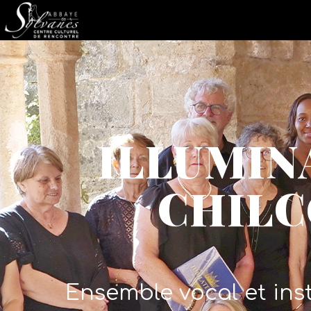
ILLUMIN
CHILC
Ensemble vocal et inst