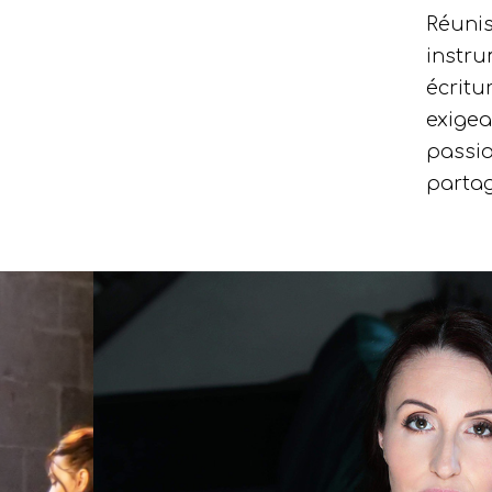
Réunis
instru
écritu
exigea
passio
partag