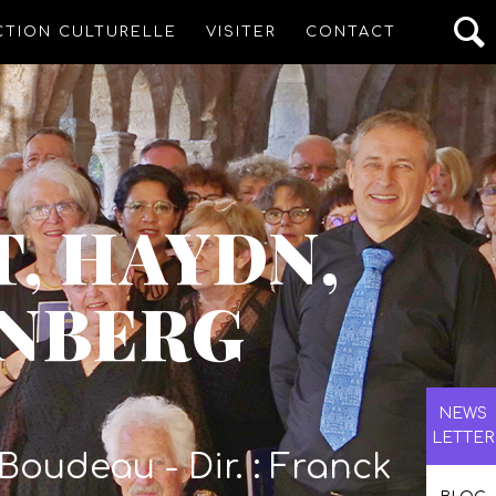
CTION CULTURELLE
VISITER
CONTACT
, HAYDN,
ENBERG
NEWS
LETTER
Boudeau - Dir. : Franck