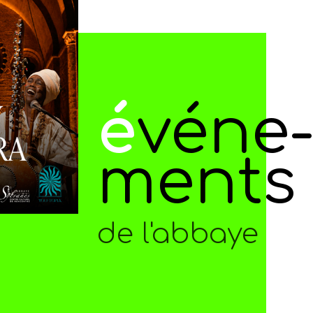
é
véne
ments
de l'abbaye