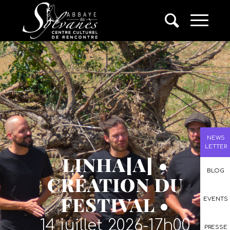
NEWS
LETTER
LINHA[A] •
BLOG
CRÉATION DU
FESTIVAL •
EVENTS
14 juillet 2026-17h00
PRESSE