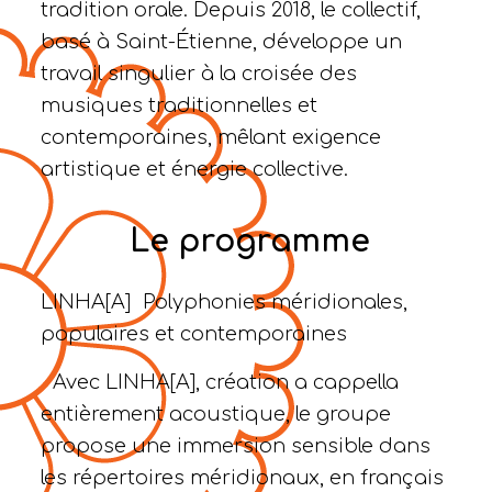
tradition orale. Depuis 2018, le collectif,
basé à Saint-Étienne, développe un
travail singulier à la croisée des
musiques traditionnelles et
contemporaines, mêlant exigence
artistique et énergie collective.
Le programme
LINHA[A] Polyphonies méridionales,
populaires et contemporaines
Avec LINHA[A], création a cappella
entièrement acoustique, le groupe
propose une immersion sensible dans
les répertoires méridionaux, en français