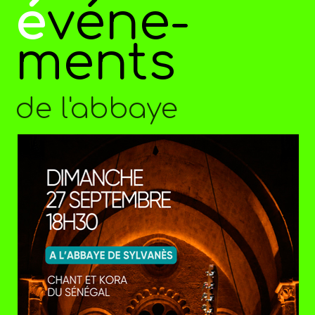
é
véne-
ments
de l'abbaye