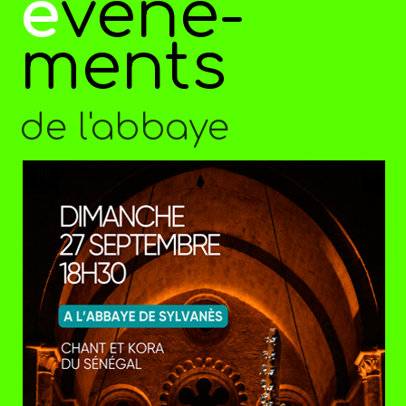
é
véne-
ments
de l'abbaye