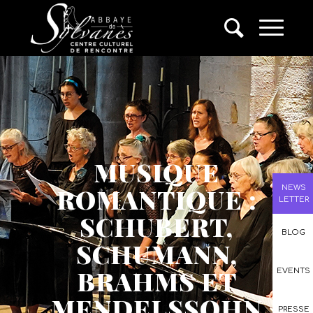
MUSIQUE
ROMANTIQUE :
NEWS
LETTER
SCHUBERT,
BLOG
SCHUMANN,
BRAHMS ET
EVENTS
MENDELSSOHN
PRESSE