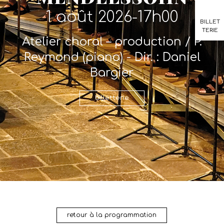
1 août 2026-17h00
BILLET
TERIE
Atelier choral – production / P.
Reymond (piano) - Dir. : Daniel
Bargier
billetterie
retour à la programmation