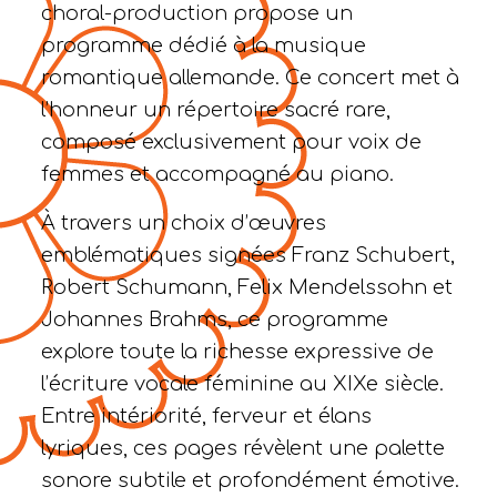
choral-production propose un
programme dédié à la musique
romantique allemande. Ce concert met à
l’honneur un répertoire sacré rare,
composé exclusivement pour voix de
femmes et accompagné au piano.
À travers un choix d’œuvres
emblématiques signées Franz Schubert,
Robert Schumann, Felix Mendelssohn et
Johannes Brahms, ce programme
explore toute la richesse expressive de
l’écriture vocale féminine au XIXe siècle.
Entre intériorité, ferveur et élans
lyriques, ces pages révèlent une palette
sonore subtile et profondément émotive.