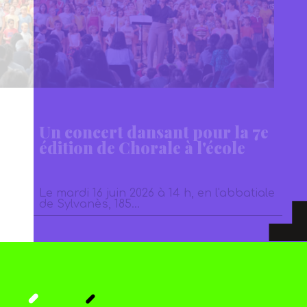
Un concert dansant pour la 7e
édition de Chorale à l'école
Le mardi 16 juin 2026 à 14 h, en l'abbatiale
de Sylvanès, 185…